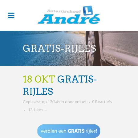
GRATIS-RIJLES
18 OKT
GRATIS-
RIJLES
Geplaatst op 12:34h
in
door
xelnet
0 Reactie's
13
Likes