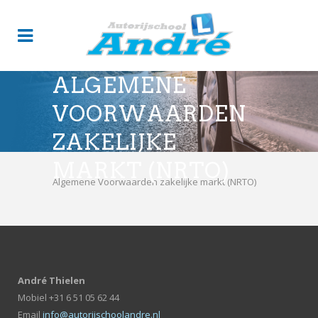
ALGEMENE
VOORWAARDEN
ZAKELIJKE
MARKT (NRTO)
Algemene Voorwaarden zakelijke markt (NRTO)
André Thielen
Mobiel +31 6 51 05 62 44
Email
info@autorijschoolandre.nl