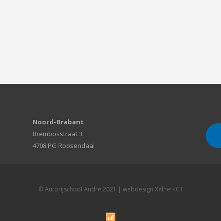
Noord-Brabant
Brembosstraat 3
4708 PG Roosendaal
© Autorijschool André 2021 | webdesign
Xelnet-ICT