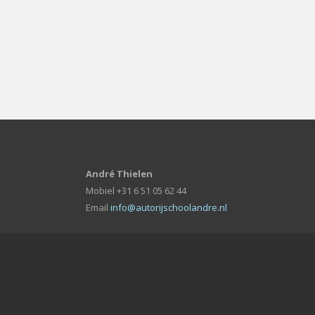
André Thielen
Mobiel +31 6 51 05 62 44
Email
info@autorijschoolandre.nl