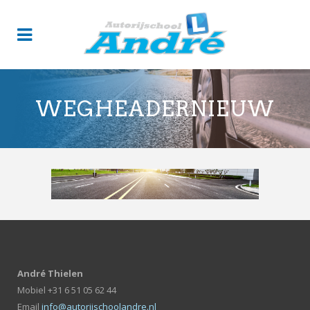
WEGHEADERNIEUW
André Thielen
Mobiel +31 6 51 05 62 44
Email
info@autorijschoolandre.nl